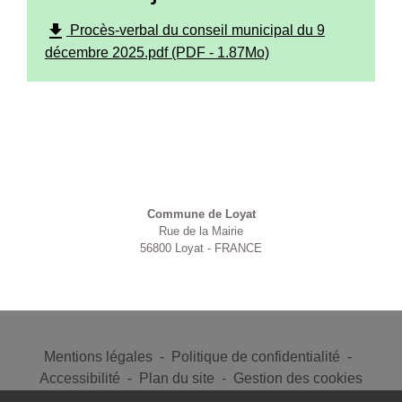
file_download
Procès-verbal du conseil municipal du 9
décembre 2025.pdf (PDF - 1.87Mo)
Contacts
Commune de Loyat
Rue de la Mairie
56800 Loyat - FRANCE
Mentions légales
-
Politique de confidentialité
-
Accessibilité
-
Plan du site
-
Gestion des cookies