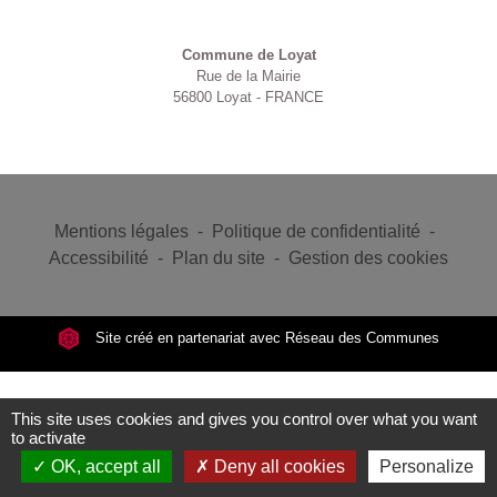
Contacts
Commune de Loyat
Rue de la Mairie
56800 Loyat - FRANCE
Mentions légales
-
Politique de confidentialité
-
Accessibilité
-
Plan du site
-
Gestion des cookies
Site créé en partenariat avec Réseau des Communes
This site uses cookies and gives you control over what you want
to activate
OK, accept all
Deny all cookies
Personalize