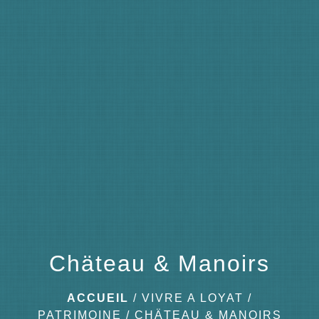
menu
Chäteau & Manoirs
ACCUEIL
/
VIVRE A LOYAT
/
PATRIMOINE
/
CHÄTEAU & MANOIRS