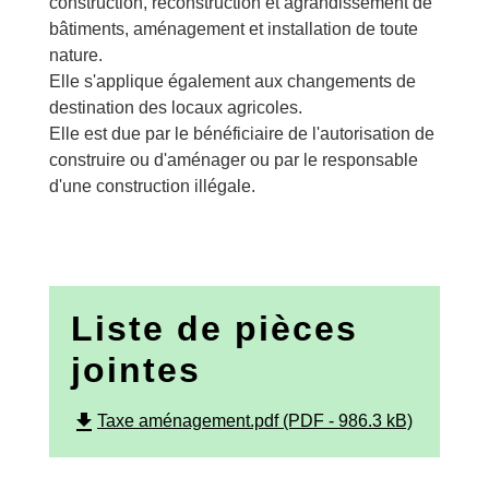
construction, reconstruction et agrandissement de
bâtiments, aménagement et installation de toute
nature.
Elle s'applique également aux changements de
destination des locaux agricoles.
Elle est due par le bénéficiaire de l'autorisation de
construire ou d'aménager ou par le responsable
d'une construction illégale.
Liste de pièces
jointes
file_download
Taxe aménagement.pdf (PDF - 986.3 kB)